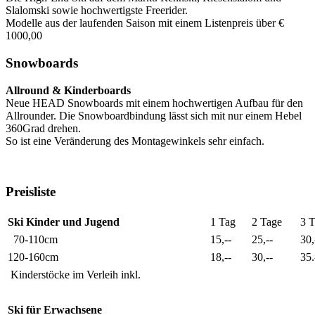
Slalomski sowie hochwertigste Freerider.
Modelle aus der laufenden Saison mit einem Listenpreis über €
1000,00
Snowboards
Allround & Kinderboards
Neue HEAD Snowboards mit einem hochwertigen Aufbau für den
Allrounder. Die Snowboardbindung lässt sich mit nur einem Hebel
360Grad drehen.
So ist eine Veränderung des Montagewinkels sehr einfach.
Preisliste
Ski Kinder und Jugend
1 Tag
2 Tage
3 
70-110cm
15,--
25,--
30,
120-160cm
18,--
30,--
35.
Kinderstöcke im Verleih inkl.
Ski für Erwachsene