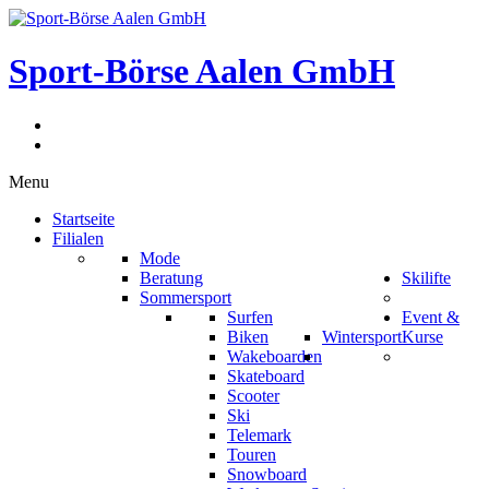
Sport-Börse Aalen GmbH
Menu
Startseite
Filialen
Mode
Beratung
Skilifte
Sommersport
Surfen
Event &
Biken
Wintersport
Kurse
Wakeboarden
Skateboard
Scooter
Ski
Telemark
Touren
Snowboard