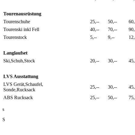
Tourenausrüstung
Tourenschuhe
25,--
50,--
60,
Tourenski inkl Fell
40,--
70,--
90,
Tourenstock
5,--
9,--
12,
Langlaufset
Ski,Schuh,Stock
20,--
30,--
45,
LVS Ausstattung
LVS Gerät,Schaufel,
25,--
30,--
45,
Sonde,Rucksack
ABS Rucksack
25,--
50,--
75,
s
S