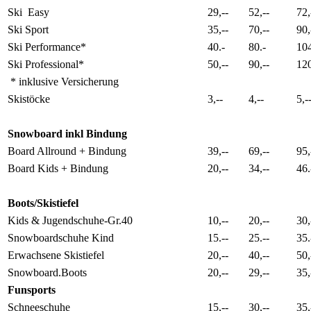
Ski Easy
29,--
52,--
72,
Ski Sport
35,--
70,--
90,
Ski Performance*
40.-
80.-
104
Ski Professional*
50,--
90,--
120
* inklusive Versicherung
Skistöcke
3,--
4,--
5,-
Snowboard inkl Bindung
Board Allround + Bindung
39,--
69,--
95,
Board Kids + Bindung
20,--
34,--
46.
Boots/Skistiefel
Kids & Jugendschuhe-Gr.40
10,--
20,--
30,
Snowboardschuhe Kind
15.--
25.--
35.
Erwachsene Skistiefel
20,--
40,--
50,
Snowboard.Boots
20,--
29,--
35,
Funsports
Schneeschuhe
15,--
30,--
35,