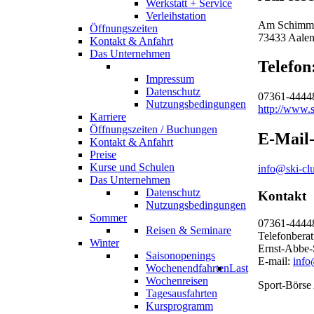
Werkstatt + Service
Verleihstation
Am Schimme
Öffnungszeiten
73433 Aale
Kontakt & Anfahrt
Das Unternehmen
Telefon
Impressum
Datenschutz
07361-4444
Nutzungsbedingungen
http://www.s
Karriere
Öffnungszeiten / Buchungen
E-Mail-
Kontakt & Anfahrt
Preise
Kurse und Schulen
info@ski-cl
Das Unternehmen
Datenschutz
Kontakt
Nutzungsbedingungen
Sommer
07361-444
Reisen & Seminare
Telefonberat
Winter
Ernst-Abbe-
Saisonopenings
E-mail:
info
Wochenendfahrten
Last
Wochenreisen
Sport-Börs
Tagesausfahrten
Kursprogramm