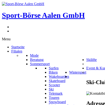
Sport-Börse Aalen GmbH
Menu
Startseite
Filialen
Mode
Beratung
Skilifte
Sommersport
Surfen
Event & Ku
Biken
Wintersport
Wakeboarden
Skateboard
Ski-Clu
Scooter
Ski
Telemark
Touren
Snowboard
Adresse