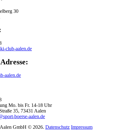
lberg 30
n
:
8
ki-club-aalen.de
Adresse:
ub-aalen.de
48
ung Mo. bis Fr. 14-18 Uhr
Straße 35, 73431 Aalen
@sport-boerse-aalen.de
e Aalen GmbH
©
2026.
Datenschutz
Impressum